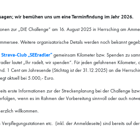
absagen; wir bemühen uns um eine Terminfindung im Jahr 2026.
rmationen zur „DIE Challenge“ am 16. August 2025 in Herrsching am Amme
mmersee. Weitere organisatorische Details werden noch bekannt gege
m
Strava-Club „SEEradler“
gemeinsam Kilometer bzw. Spenden zu samm
ler lautet „Ihr radelt, wir spenden“. Für jeden gefahrenen Kilometer, d
d. 1 Cent am Jahresende (Stichtag ist der 31.12.2025) an die Herrschi
gt aktuell bei 5.000,- Euro.
reits erste Informationen zur der Streckenplanung bei der Challenge bzw.
erfolgen, wenn es im Rahmen der Vorbereitung sinnvoll oder auch notwe
herzlich willkommen.
n Verpflegungsstationen etc. (inkl. der Anmeldeseite) sind bereits auf d