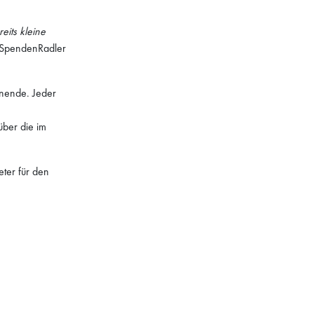
eits kleine
er SpendenRadler
nende. Jeder
ber die im
ter für den