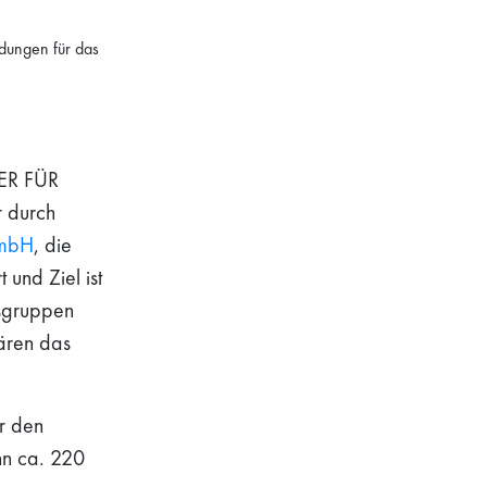
ldungen für das
TER FÜR
r durch
 mbH
, die
 und Ziel ist
tsgruppen
ären das
r den
nn ca. 220