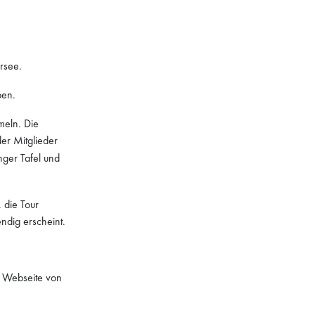
rsee.
ben.
eln. Die
er Mitglieder
nger Tafel und
 die Tour
ndig erscheint.
er Webseite von