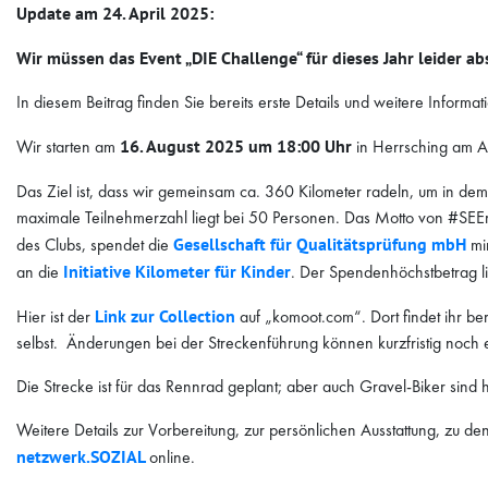
Update am 24. April 2025:
Wir müssen das Event „DIE Challenge“ für dieses Jahr leider 
In diesem Beitrag finden Sie bereits erste Details und weitere Info
Wir starten am
16. August 2025 um 18:00 Uhr
in Herrsching am A
Das Ziel ist, dass wir gemeinsam ca. 360 Kilometer radeln, um in de
maximale Teilnehmerzahl liegt bei 50 Personen. Das Motto von #SEErad
des Clubs, spendet die
Gesellschaft für Qualitätsprüfung mbH
min
an die
Initiative Kilometer für Kinder
. Der Spendenhöchstbetrag lie
Hier ist der
Link zur Collection
auf „komoot.com“. Dort findet ihr be
selbst. Änderungen bei der Streckenführung können kurzfristig noch 
Die Strecke ist für das Rennrad geplant; aber auch Gravel-Biker sind 
Weitere Details zur Vorbereitung, zur persönlichen Ausstattung, zu de
netzwerk.SOZIAL
online.