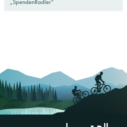
„SpendenRadler“